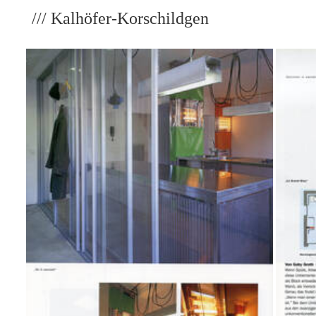
/// Kalhöfer-Korschildgen